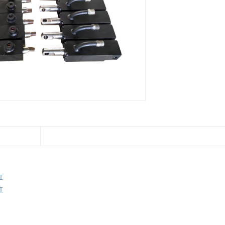
述
缸
缸